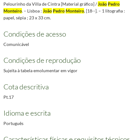
Pelourinho da Villa de Cintra [Material gráfico] /
João
Pedro
Monteiro
. – Lisboa :
João
Pedro
Monteiro
, [18--]. – 1 litografia :
papel, sépia ; 23 x 33 cm.
Condições de acesso
Comunicável
Condições de reprodução
Sujeita à tabela emolumentar em vigor
Cota descritiva
Pt.17
Idioma e escrita
Português
Características físicas e requisitos técnicos