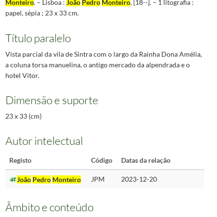
Monteiro
. – Lisboa :
João
Pedro
Monteiro
, [18--]. – 1 litografia :
papel, sépia ; 23 x 33 cm.
Título paralelo
Vista parcial da vila de Sintra com o largo da Rainha Dona Amélia,
a coluna torsa manuelina, o antigo mercado da alpendrada e o
hotel Vitor.
Dimensão e suporte
23 x 33 (cm)
Autor intelectual
Registo
Código
Datas da relação
João
Pedro
Monteiro
JPM
2023-12-20
Âmbito e conteúdo