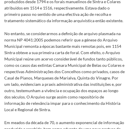
produzidos desde 1794 e os forais manuelinos de Sintra e Colares
atribuídos em 1514 e 1516, respectivamente. Estava dado o
primeiro passo no sentido de uma efectiva ação de recolha e
tratamento sistemático da informação arquivística então existente.
No entanto, se considerarmos a definição de arquivo plasmada na
norma NP 4041:2005 podemos referir que a génese do Arquivo
Municipal remonta a épocas bastante mais remotas pois, em 1154
Sintra obteve a sua primeira carta de foral. Com efeito, o Arquivo
Municipal reúne um acervo considerável de fundos tanto públicos,
como os casos das extintas Camara Municipal de Belas ou Colares e
respectivas Administrações dos Concelhos como privados, casos de
Casal de Pianos, Marqueses de Marialva, Quinta do Vinagre. Por
um lado, evidenciam a praxis administrativa das instituições e, por
outro, testemunham a vivência e ocupação dos espaços ao longo
dos séculos. O Arquivo surge assim como repositório de
informação de relevância impar para o conhecimento da História
Local e Regional de Sintra.
Em meados da década de 70, o aumento exponencial de informação
produzida e recebida, bem como advento de uma nova postura da