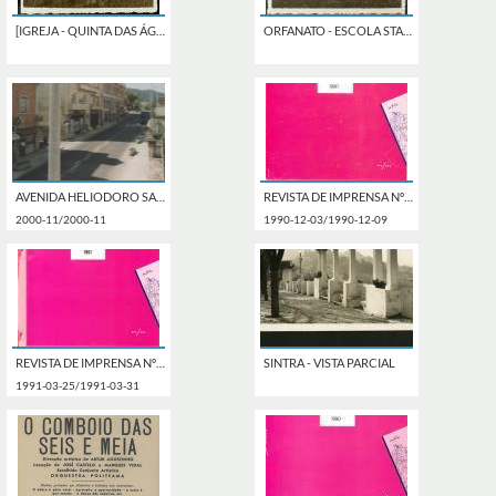
[IGREJA - QUINTA DAS ÁGUAS LIVRES]
ORFANATO - ESCOLA STA. ISABEL
AVENIDA HELIODORO SALGADO NA ESTEFÂNIA, SINTRA.
REVISTA DE IMPRENSA Nº 69 DE 3 A 9 DEZEMBRO DE 1990.
2000-11/2000-11
1990-12-03/1990-12-09
REVISTA DE IMPRENSA Nº 85 DE 25 A 31 DE MARÇO DE 1991.
SINTRA - VISTA PARCIAL
1991-03-25/1991-03-31