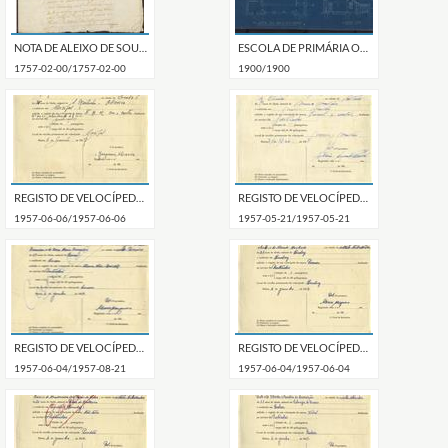
NOTA DE ALEIXO DE SOUSA AMARAL OFICIAL DAS SISAS E DIREITOS REAIS NA VILA DE PALMELA.
ESCOLA DE PRIMÁRIA OFICIAL DE COLARES SEGUNDO PROJETO-TIPO DO ARQUITETO ADÃES BERMUDES.
1757-02-00/1757-02-00
1900/1900
REGISTO DE VELOCÍPEDE DE MARCA F.B.M., COM O Nº 10153, EM NOME DE JOAQUIM MARIA, MORADOR EM MUCIFAL.
REGISTO DE VELOCÍPEDE DE MARCA FAMEL, COM O Nº 10152, EM NOME DE CARLOS ALBERTO DE JESUS OLIVEIRA, MORADOR EM MEM MARTINS.
1957-06-06/1957-06-06
1957-05-21/1957-05-21
REGISTO DE VELOCÍPEDE DE MARCA ALMA, COM O Nº 10151, EM NOME DE PEDRO DA SILVA BARREIROS, MORADOR EM CACÉM.
REGISTO DE VELOCÍPEDE DE MARCA PRIMOS, COM O Nº 10150, EM NOME DE JOSÉ BERNARDINO MACHADO, MORADOR EM QUELUZ.
1957-06-04/1957-08-21
1957-06-04/1957-06-04