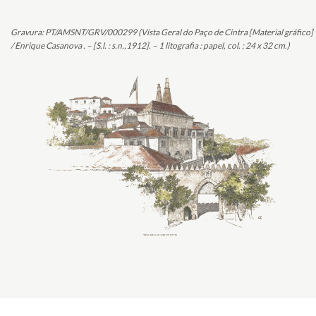
Gravura: PT/AMSNT/GRV/000299 (Vista Geral do Paço de Cintra [Material gráfico]
/ Enrique Casanova . – [S.l. : s.n.,1912]. – 1 litografia : papel, col. ; 24 x 32 cm.)