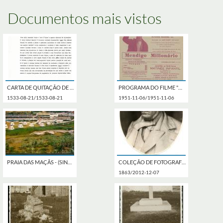
Documentos mais vistos
CARTA DE QUITAÇÃO DE D. JOÃO III A ANDRÉ GONÇALVES, ALMOXARIFE DE SINTRA, DO DINHEIRO QUE ELE RECEBEU PARA AS OBRAS DO PAÇO DA VILA DE SINTRA, ENTRE OS ANOS DE 1523 E 1529.
PROGRAMA DO FILME "MENDIGO MILIONÁRIO" REALIZADO POR MARC-GILBERT SAUVAJON COM A PARTICIPAÇÃO DE SPHIE DESMAREST E RAYMOND BUSSIÉRES.
1533-08-21/1533-08-21
1951-11-06/1951-11-06
PRAIA DAS MAÇÃS - (SINTRA) - PARQUE DE CAMPISMO
COLEÇÃO DE FOTOGRAFIAS
1863/2012-12-07