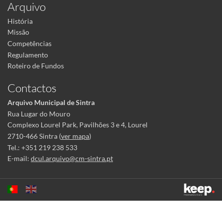
Arquivo
História
Missão
Competências
Regulamento
Roteiro de Fundos
Contactos
Arquivo Municipal de Sintra
Rua Lugar do Mouro
Complexo Lourel Park, Pavilhões 3 e 4, Lourel
2710-466 Sintra (
ver mapa
)
Tel.: +351 219 238 533
E-mail:
dcul.arquivo@cm-sintra.pt
Este sítio utiliza cookies para tornar a sua utilização mais agradável.