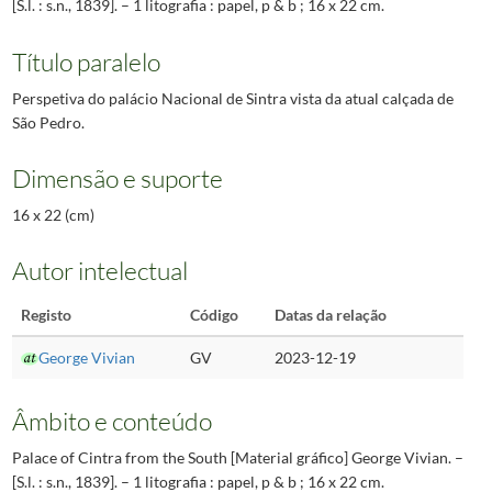
[S.l. : s.n., 1839]. – 1 litografia : papel, p & b ; 16 x 22 cm.
Título paralelo
Perspetiva do palácio Nacional de Sintra vista da atual calçada de
São Pedro.
Dimensão e suporte
16 x 22 (cm)
Autor intelectual
Registo
Código
Datas da relação
George Vivian
GV
2023-12-19
Âmbito e conteúdo
Palace of Cintra from the South [Material gráfico] George Vivian. –
[S.l. : s.n., 1839]. – 1 litografia : papel, p & b ; 16 x 22 cm.