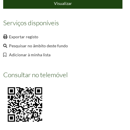
000627
Informação não disponível
Visualizar
000628
Informação não disponível
000629
Informação não disponível
Serviços disponíveis
(...)
000660
Informação não disponível
Exportar registo
Pesquisar no âmbito deste fundo
Adicionar à minha lista
Consultar no telemóvel