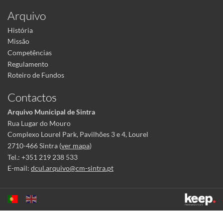
Arquivo
História
Missão
Competências
Regulamento
Roteiro de Fundos
Contactos
Arquivo Municipal de Sintra
Rua Lugar do Mouro
Complexo Lourel Park, Pavilhões 3 e 4, Lourel
2710-466 Sintra (
ver mapa
)
Tel.: +351 219 238 533
E-mail:
dcul.arquivo@cm-sintra.pt
Este sítio utiliza cookies para tornar a sua utilização mais agradável.