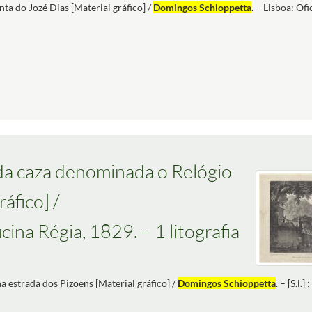
nta do Jozé Dias [Material gráfico] /
Domingos Schioppetta
. – Lisboa: Ofi
 da caza denominada o Relógio
áfico] /
 Oficina Régia, 1829. – 1 litografia
a estrada dos Pizoens [Material gráfico] /
Domingos Schioppetta
. – [S.l.]