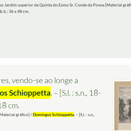
 no Jardim superior da Quinta do Exmo Sr. Conde da Povoa [Material gráfi
p & b ; 36 x 48 cm.
res, vendo-se ao longe a
s Schioppetta
. – [S.l. : s.n., 18-
 18 cm.
Material gráfico] /
Domingos Schioppetta
. – [S.l. : s.n.,