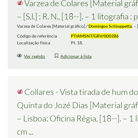
Varzea de Colares [Material gráf
– [S.l.] : R. N., [18--]. – 1 litografia 
Varzea de Colares [Material gráfico] /
Domingos Schioppetta
. –
Código de referência
PT/AMSNT/GRV/000286
Localização física
Pt. 18.
Ver registo
Adicionar à lista
Collares - Vista tirada de hum do
Quinta do Jozé Dias [Material gráf
– Lisboa: Oficina Régia, [18--]. – 1 l
cm ...