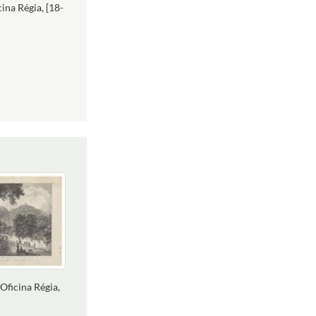
cina Régia, [18-
 : Oficina Régia,