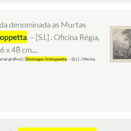
rada denominada as Murtas
oppetta
. – [S.l.] : Oficina Régia,
6 x 48 cm....
ial gráfico] /
Domingos Schioppetta
. – [S.l.] : Oficina