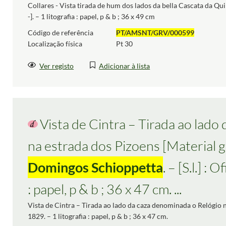
Collares - Vista tirada de hum dos lados da bella Cascata da Qui
-]. – 1 litografia : papel, p & b ; 36 x 49 cm
Código de referência
PT/AMSNT/GRV/000599
Localização física
Pt 30
Ver registo
Adicionar à lista
Vista de Cintra – Tirada ao lado
na estrada dos Pizoens [Material gr
Domingos Schioppetta
. – [S.l.] :
: papel, p & b ; 36 x 47 cm. ...
Vista de Cintra – Tirada ao lado da caza denominada o Relógio n
1829. – 1 litografia : papel, p & b ; 36 x 47 cm.