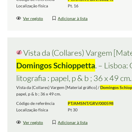
Localização física
Pt. 16
Ver registo
Adicionar à lista
Vista da (Collares) Vargem [Mater
Domingos Schioppetta
. – Lisboa: 
litografia : papel, p & b ; 36 x 49 cm.
Vista da (Collares) Vargem [Material gráfico] /
Domingos Schiop
papel, p & b ; 36 x 49 cm.
Código de referência
PT/AMSNT/GRV/000598
Localização física
Pt 30
Ver registo
Adicionar à lista