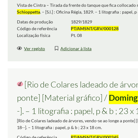
Vista de Cintra – Tirada da frente do tanque que fica collocado
Schioppetta
. – [S.l.] : Oficina Régia, 1829. – 1 litografia : papel, 
Datas de produção
1829/1829
Código de referência
PT/AMSNT/GRV/000128
Localização física
Pt. 08
Ver registo
Adicionar à lista
[Rio de Colares ladeado de árvo
ponte] [Material gráfico] /
Domingo
-]. – 1 litografia : papel, p & b ; 23 x
[Rio de Colares ladeado de árvores, vendo-se ao longe a ponte] [
18--]. – 1 litografia : papel, p & b ; 23 x 18 cm.
Código de referência
PT/AMSNT/GRV/000245