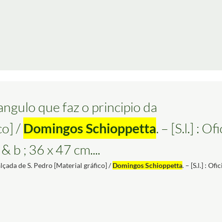
angulo que faz o principio da
co] /
Domingos Schioppetta
. – [S.l.] : Of
 & b ; 36 x 47 cm....
lçada de S. Pedro [Material gráfico] /
Domingos Schioppetta
. – [S.l.] : Of