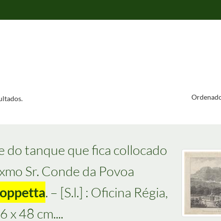
Ordenado
ltados.
te do tanque que fica collocado
Exmo Sr. Conde da Povoa
oppetta
. – [S.l.] : Oficina Régia,
6 x 48 cm....