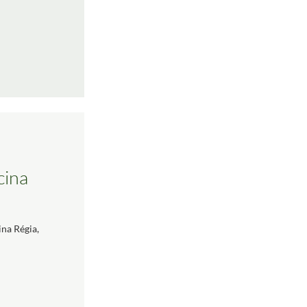
icina
icina Régia,