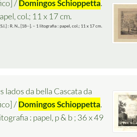
ico] /
Domingos Schioppetta
.
: papel, col.; 11 x 17 cm.
 [S.l.] : R. N., [18--]. – 1 litografia : papel, col.; 11 x 17 cm.
s lados da bella Cascata da
ico] /
Domingos Schioppetta
.
itografia : papel, p & b ; 36 x 49