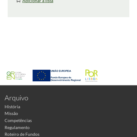
Adicionar à lista
Arquivo
História
Missão
Competências
Regulamento
Roteiro de Fundos