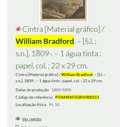
Cintra [Material gráfico] /
William Bradford
. – [S.l. :
s.n.], 1809-. – 1 água tinta :
papel, col. ; 22 x 29 cm.
Cintra [Material gráfico] /
William Bradford
. – [S.l. :
s.n.], 1809-. – 1 água tinta : papel, col. ; 22 x 29 cm.
Datas de produção
1809/1809
Código de referência
PT/AMSNT/GRV/000151
Localização física
Pt. 10.
Ver registo