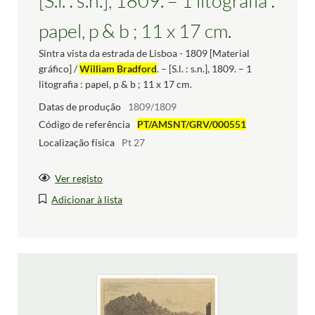
[S.l. : s.n.], 1809. – 1 litografia :
papel, p & b ; 11 x 17 cm.
Sintra vista da estrada de Lisboa - 1809 [Material
gráfico] /
William Bradford
. – [S.l. : s.n.], 1809. – 1
litografia : papel, p & b ; 11 x 17 cm.
Datas de produção
1809/1809
Código de referência
PT/AMSNT/GRV/000551
Localização física
Pt 27
Ver registo
Adicionar à lista