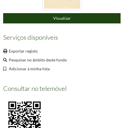
000025
[Arco junto à Quinta da Penha Verde] [Material gráfico] / Enrique Casanova. – [S
000026
Cintra [Material gráfico] / Enrique Casanova. – [S.l. : s.n.], 1886. – 1 impressão
000027
Sintra - Fachada do Palácio Real.
1904/1904
Visualizar
(...)
000660
Informação não disponível
Serviços disponíveis
Exportar registo
Pesquisar no âmbito deste fundo
Adicionar à minha lista
Consultar no telemóvel