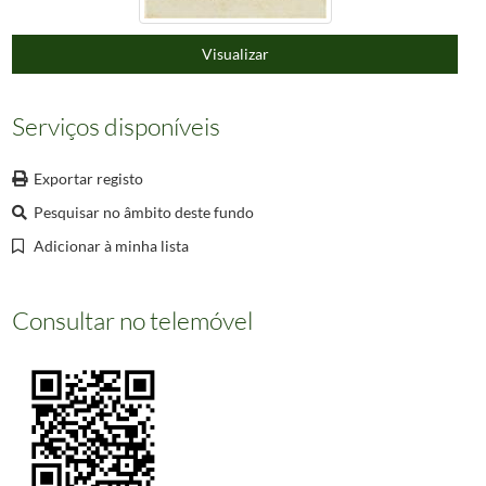
000048
Capilla de La Penha (Portugal).
000049
Charles VIII
Visualizar
000050
Orlando Furioso
(...)
000660
Informação não disponível
Serviços disponíveis
Exportar registo
Pesquisar no âmbito deste fundo
Adicionar à minha lista
Consultar no telemóvel