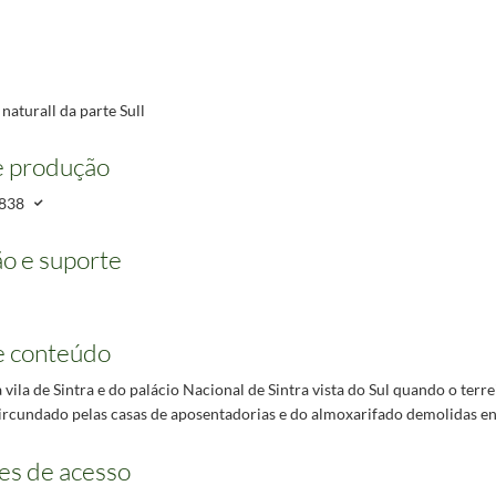
oa: João Pedro Monteiro, 1830. – 1 litografia : papel, p & b ; 22 x 33 cm.
 naturall da parte Sull
e produção
838
o e suporte
e conteúdo
 vila de Sintra e do palácio Nacional de Sintra vista do Sul quando o terre
ircundado pelas casas de aposentadorias e do almoxarifado demolidas en
es de acesso