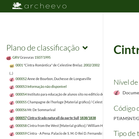
Plano de classificação
Cintr
GRV
Gravuras
1507/1995
0001
"Cintra Romântica" de Celestine Brelaz.
2002/2002
(...)
000052
Anne de Bourbon, Duchesse de Longueville
Nível de
000053
Informação não disponível
Documen
000054
Instituto para educação de alunos sito no edifício de ex Hootel Schweizerho
000055
Champagne de l’horloge [Material gráfico] / Celestine Breláz. – Lisboa : Manue
Código d
000056
Mr. De Sommarival
000057
Cintra tirado naturall da parte Sull
1838/1838
PT/AMSNT/G
000058
Cintra from the West [Material gráfico] / William Hickling Burnett. – [S.l. : s.n.,
Tipo de t
000059
Cintra - A Pena. Palacio de S. M. O Rei D. Fernando [Material gráfico] / Willia