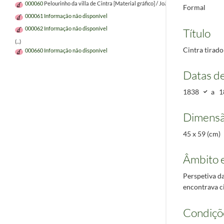
000060
Pelourinho da villa de Cintra [Material gráfico] / João Pedro Monteiro. – Lisb
Formal
000061
Informação não disponível
000062
Informação não disponível
Título
(...)
Cintra tirado
000660
Informação não disponível
Datas d
1838
a
1
Dimensã
45 x 59 (cm)
Âmbito 
Perspetiva da
encontrava c
Condiçõ