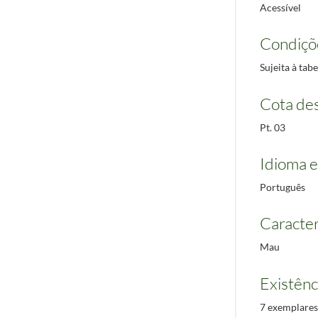
Acessível
Condiçõ
Sujeita à ta
Cota des
Pt. 03
Idioma e
Português
Caracterí
Mau
Existênc
7 exemplares