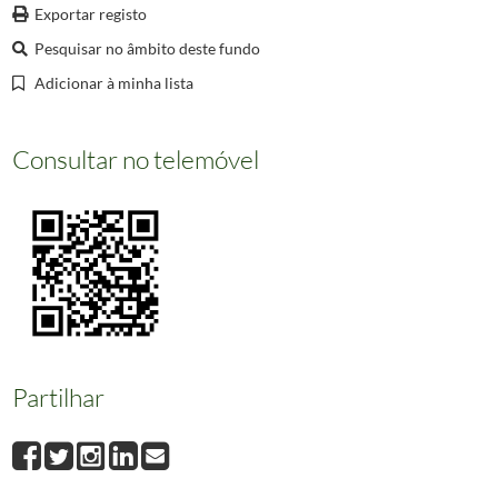
000074
Informação não disponível
Exportar registo
000075
Informação não disponível
Pesquisar no âmbito deste fundo
000076
Quinta Del Rey Don Fernando de Portugal en Cintra.
Adicionar à minha lista
(...)
000660
Informação não disponível
Consultar no telemóvel
Partilhar