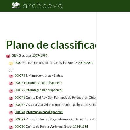
Plano de classificação
GRV
Gravuras
1507/1995
0001
"Cintra Romântica" de Celestine Brelaz.
2002/2002
(...)
000073
S. Mamede - Janas - Sintra.
000074
Informação não disponível
000075
Informação não disponível
000076
Quinta Del Rey Don Fernando de Portugal en Cintra.
000077
Vista da Vila Velha com o Palácio Nacional de Sintra e a Igreja de S. Martinh
000078
Informação não disponível
000079
O brasão d'esta villa, conforme se acha na Torre do Tombo, representa um c
000080
Quinta da Penha Verde em Sintra.
1934/1934