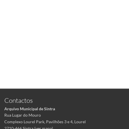
Contactos
Arquivo Municipal de Sintra
Rua Lugar do Mouro
Complexo Lourel Park, Pavilhões 3 e 4, Lourel
2710-466 Sintra (
ver mapa
)