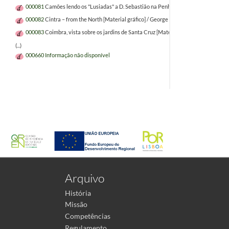
000081
Camões lendo os "Lusiadas" a D. Sebastião na Penha Verde, em Cintra.
193
000082
Cintra – from the North [Material gráfico] / George Vivian. – [S.l. : s.n., 19--]. –
000083
Coimbra, vista sobre os jardins de Santa Cruz [Material gráfico] / George Vivian. 
(...)
000660
Informação não disponível
Arquivo
História
Missão
Competências
Regulamento