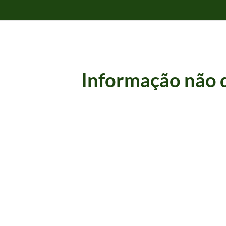
Informação não d
o.
1910/1910
astello sobre uma serra, e em campo verde.