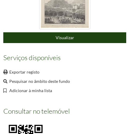
000131
Bernard Lindman
1834/1834
000132
[Busto de um homem]
1834/1834
000133
[Busto de um homem]
1834/1834
(...)
000660
Informação não disponível
Visualizar
Serviços disponíveis
Exportar registo
Pesquisar no âmbito deste fundo
Adicionar à minha lista
Consultar no telemóvel