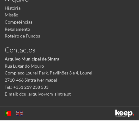
História
Missão
Competências
Regulamento
Roteiro de Fundos
Contactos
Arquivo Municipal de Sintra
Rua Lugar do Mouro
Complexo Lourel Park, Pavilhões 3 e 4, Lourel
2710-466 Sintra (
ver mapa
)
Tel.: +351 219 238 533
E-mail:
dcul.arquivo@cm-sintra.pt
Este sítio utiliza cookies para tornar a sua utilização mais agradável.
Ao continuar a utilizá-lo reconhece e aceita a nossa
política de cookies