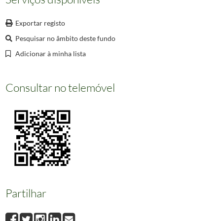
000149
Dupre
000150
Cintra from the East [Material gráfico] / William Hickling Burnett – [S.l. : C. Hu
Exportar registo
000151
Cintra [Material gráfico] / William Bradford. – [S.l. : s.n.], 1809-. – 1 água tinta 
Pesquisar no âmbito deste fundo
(...)
000660
Informação não disponível
Adicionar à minha lista
Consultar no telemóvel
Partilhar