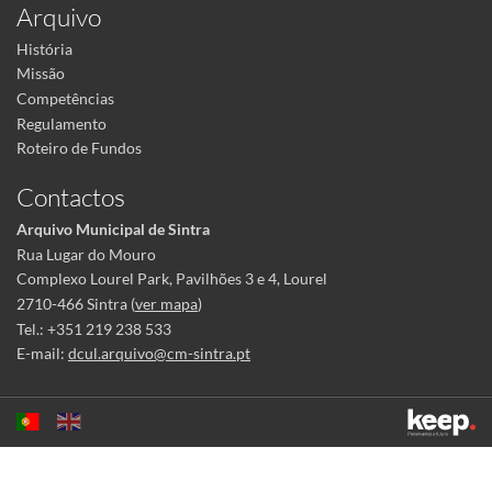
Arquivo
História
Missão
Competências
Regulamento
Roteiro de Fundos
Contactos
Arquivo Municipal de Sintra
Rua Lugar do Mouro
Complexo Lourel Park, Pavilhões 3 e 4, Lourel
2710-466 Sintra (
ver mapa
)
Tel.: +351 219 238 533
E-mail:
dcul.arquivo@cm-sintra.pt
Este sítio utiliza cookies para tornar a sua utilização mais agradável.