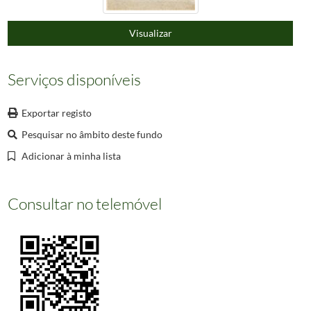
000176
Distant View of the Penna Convent [Material gráfico] / William Hickling Burnett.
000177
Cintra-ascent to the Penha Convent
Visualizar
000178
Cachão da Valleira
(...)
000660
Informação não disponível
Serviços disponíveis
Exportar registo
Pesquisar no âmbito deste fundo
Adicionar à minha lista
Consultar no telemóvel