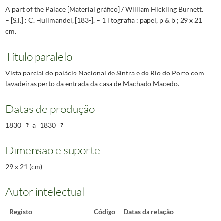
A part of the Palace [Material gráfico] / William Hickling Burnett.
– [S.l.] : C. Hullmandel, [183-]. – 1 litografia : papel, p & b ; 29 x 21
cm.
Título paralelo
Vista parcial do palácio Nacional de Sintra e do Rio do Porto com
lavadeiras perto da entrada da casa de Machado Macedo.
Datas de produção
1830
a
1830
Dimensão e suporte
29 x 21 (cm)
Autor intelectual
Registo
Código
Datas da relação