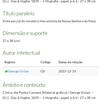
[S.l.] : Day & Haghe, 1839. – 1 litografia : papel, p & b ; 27 x 38 cm.
Título paralelo
Vista parcial do mosteiro hieronimita de Nossa Senhora da Pena.
Dimensão e suporte
27 x 38 (cm)
Autor intelectual
Registo
Código
Datas da relação
George Vivian
GV
2023-12-19
Âmbito e conteúdo
Cintra; the Penha Convent [Material gráfico] / George Vivian. –
[S.l.] : Day & Haghe, 1839. – 1 litografia : papel, p & b ; 27 x 38 cm.