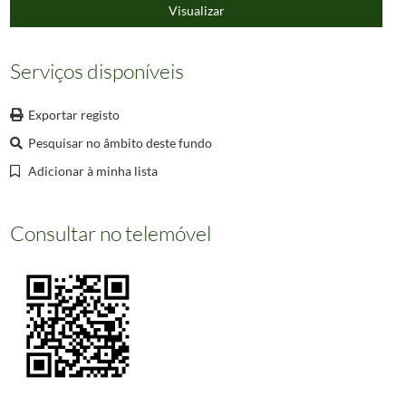
000182
[Quadro com imagens religiosas]
Visualizar
000183
Cintra-The ascent to the Cork Convent [Material gráfico] / William Colebrooke St
000184
Cintra-Monserrate, from the road to Colares [Material gráfico] / William Colebro
Serviços disponíveis
(...)
000660
Informação não disponível
Exportar registo
Pesquisar no âmbito deste fundo
Adicionar à minha lista
Consultar no telemóvel