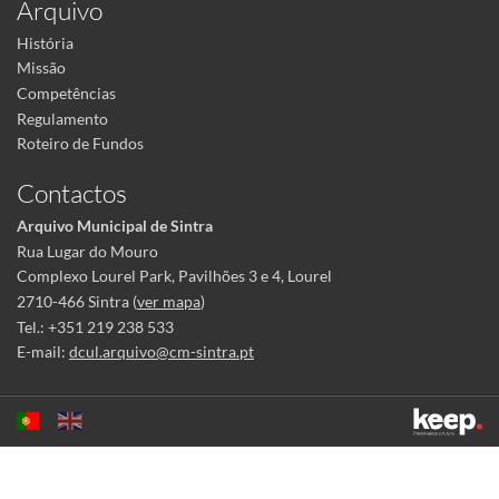
Arquivo
História
Missão
Competências
Regulamento
Roteiro de Fundos
Contactos
Arquivo Municipal de Sintra
Rua Lugar do Mouro
Complexo Lourel Park, Pavilhões 3 e 4, Lourel
2710-466 Sintra (
ver mapa
)
Tel.: +351 219 238 533
E-mail:
dcul.arquivo@cm-sintra.pt
Este sítio utiliza cookies para tornar a sua utilização mais agradável.
Ao continuar a utilizá-lo reconhece e aceita a nossa
política de cookies