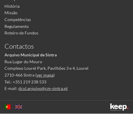
História
Missão
Competências
Regulamento
Roteiro de Fundos
Contactos
Arquivo Municipal de Sintra
Rua Lugar do Mouro
Complexo Lourel Park, Pavilhões 3 e 4, Lourel
2710-466 Sintra (
ver mapa
)
Tel.: +351 219 238 533
E-mail:
dcul.arquivo@cm-sintra.pt
Este sítio utiliza cookies para tornar a sua utilização mais agradável.
Ao continuar a utilizá-lo reconhece e aceita a nossa
política de cookies