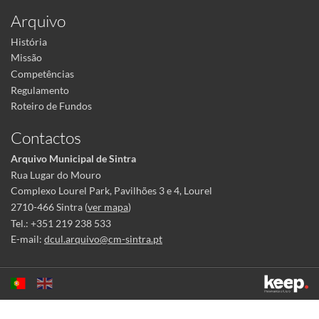
Arquivo
História
Missão
Competências
Regulamento
Roteiro de Fundos
Contactos
Arquivo Municipal de Sintra
Rua Lugar do Mouro
Complexo Lourel Park, Pavilhões 3 e 4, Lourel
2710-466 Sintra (
ver mapa
)
Tel.: +351 219 238 533
E-mail:
dcul.arquivo@cm-sintra.pt
Este sítio utiliza cookies para tornar a sua utilização mais agradável.