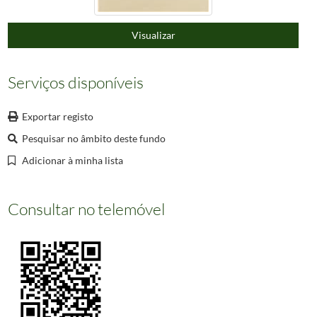
000226
Cintra [Material gráfico] / Clarkson Stanfield. – Londres : E. Finden, 1833. – 
000227
Cintra – View from the Cork Convent [Material gráfico] / William Colebrooke Sto
Visualizar
000228
[Vista parcial da Quinta dos Pisões] [Material gráfico] / António Correia Barreto. 
(...)
000660
Informação não disponível
Serviços disponíveis
Exportar registo
Pesquisar no âmbito deste fundo
Adicionar à minha lista
Consultar no telemóvel