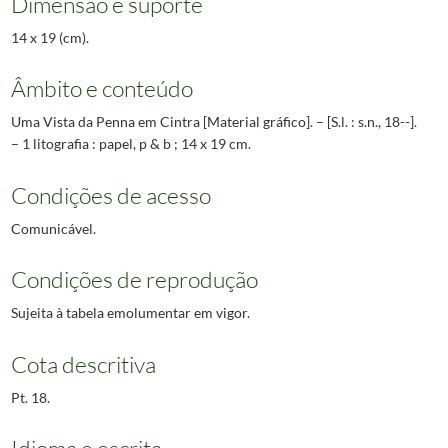
Dimensão e suporte
14 x 19 (cm).
Âmbito e conteúdo
Uma Vista da Penna em Cintra [Material gráfico]. – [S.l. : s.n., 18--].
– 1 litografia : papel, p & b ; 14 x 19 cm.
Condições de acesso
Comunicável.
Condições de reprodução
Sujeita à tabela emolumentar em vigor.
Cota descritiva
Pt. 18.
Idioma e escrita