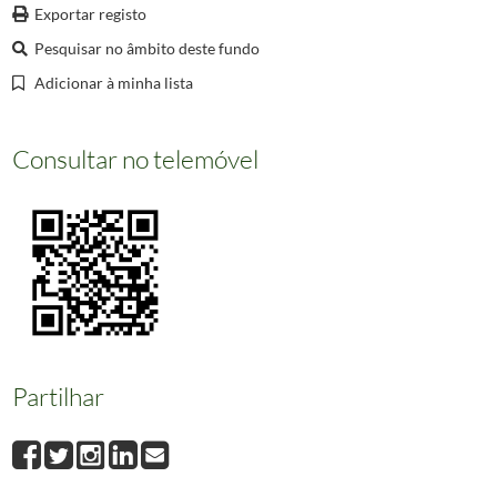
000287
A Pena em Cintra – Chateau de Pena à Cintra [Material gráfico] / João Pedro M
Exportar registo
000288
Queluz, 1856.
1856/1856
Pesquisar no âmbito deste fundo
000289
Monserrate, 1880.
1880/1880
Adicionar à minha lista
(...)
000660
Informação não disponível
Consultar no telemóvel
Partilhar