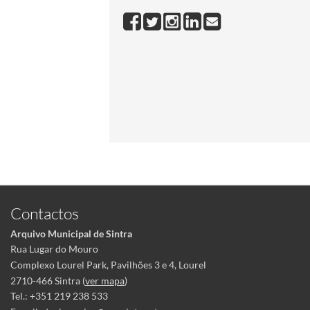
Contactos
Arquivo Municipal de Sintra
Rua Lugar do Mouro
Complexo Lourel Park, Pavilhões 3 e 4, Lourel
2710-466 Sintra (
ver mapa
)
Tel.: +351 219 238 533