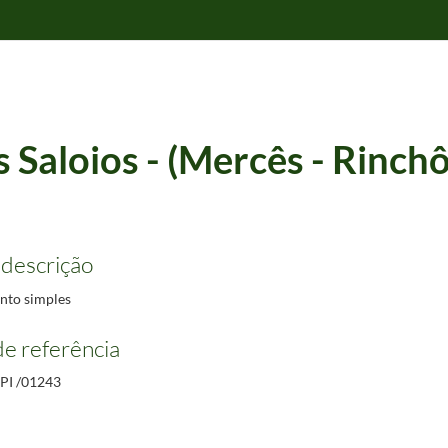
s Saloios - (Mercês - Rinch
 descrição
to simples
e referência
PI /01243