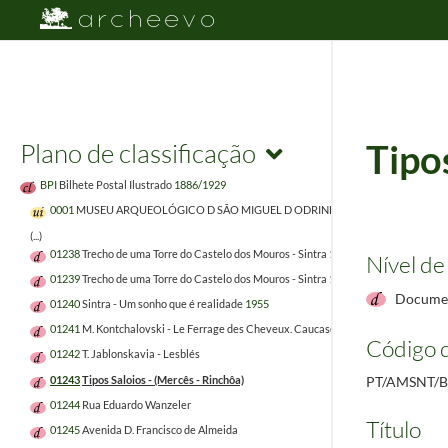
Plano de classificação
Tipo
BPI
Bilhete Postal Ilustrado
1886/1929
0001
MUSEU ARQUEOLÓGICO D SÃO MIGUEL D ODRINHAS
1999/1999
(...)
01238
Trecho de uma Torre do Castelo dos Mouros - Sintra
1959
Nível de
01239
Trecho de uma Torre do Castelo dos Mouros - Sintra
1959
Documen
01240
Sintra - Um sonho que é realidade
1955
01241
M. Kontchalovski - Le Ferrage des Cheveux. Caucase
Código d
01242
T. Jablonskavia - Lesblés
01243
Tipos Saloios - (Mercês - Rinchôa)
PT/AMSNT/B
01244
Rua Eduardo Wanzeler
Título
01245
Avenida D. Francisco de Almeida