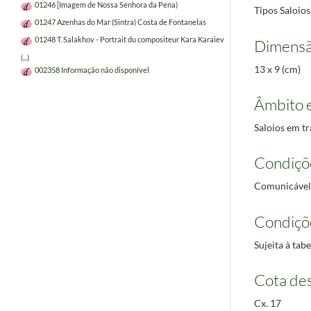
01246
[Imagem de Nossa Senhora da Pena)
Tipos Saloios
01247
Azenhas do Mar (Sintra) Costa de Fontanelas
01248
T. Salakhov - Portrait du compositeur Kara Karaiev
Dimensã
(...)
13 x 9 (cm)
002358
Informação não disponível
Âmbito 
Saloios em tr
Condiçõ
Comunicável
Condiçõ
Sujeita à ta
Cota des
Cx. 17