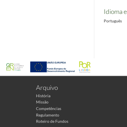
Idioma e
Português
Arquivo
História
Missão
Competências
Regulamento
Roteiro de Fundos