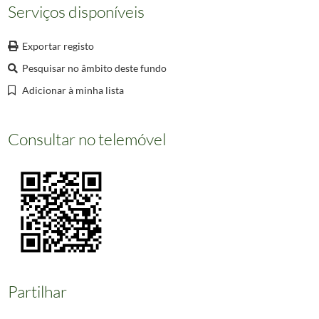
Serviços disponíveis
0011
Castelo de S. Jorge
1972/1972
(...)
002358
Informação não disponível
Exportar registo
Pesquisar no âmbito deste fundo
Adicionar à minha lista
Consultar no telemóvel
Partilhar