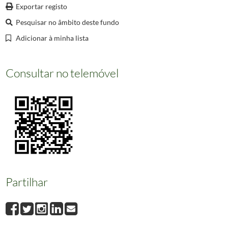
000007
Caminho -São Pedro de Penaferrim.
Exportar registo
000008
Portugal - Sintra - Vista Parcial.
Pesquisar no âmbito deste fundo
000009
Portugal - Sintra - Vista Geral.
Adicionar à minha lista
(...)
002358
Informação não disponível
Consultar no telemóvel
Partilhar