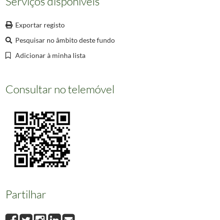
Serviços disponíveis
000015
Parque da Duqueza de Palmella - Cintra
000016
Cintra - (Portugal). Lago na Quinta do Sr. José de Morais
Exportar registo
000017
Parque da Duqueza de Palmella - Cintra
Pesquisar no âmbito deste fundo
(...)
002358
Informação não disponível
Adicionar à minha lista
Consultar no telemóvel
Partilhar