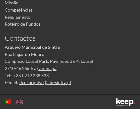
Missão
Competências
Regulamento
Roteiro de Fundos
Contactos
Arquivo Municipal de Sintra
Rua Lugar do Mouro
Complexo Lourel Park, Pavilhões 3 e 4, Lourel
2710-466 Sintra (
ver mapa
)
Tel.: +351 219 238 533
E-mail:
dcul.arquivo@cm-sintra.pt
Este sítio utiliza cookies para tornar a sua utilização mais agradável.
Ao continuar a utilizá-lo reconhece e aceita a nossa
política de cookies
Aceitar