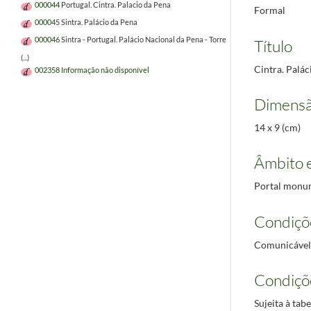
000044
Portugal. Cintra. Palacio da Pena
Formal
000045
Sintra. Palácio da Pena
000046
Sintra - Portugal. Palácio Nacional da Pena - Torre
Título
(...)
Cintra. Palác
002358
Informação não disponível
Dimensã
14 x 9 (cm)
Âmbito 
Portal monum
Condiçõ
Comunicável
Condiçõ
Sujeita à tab