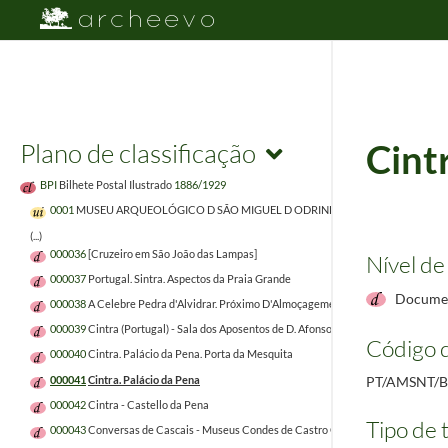
Plano de classificação
Cint
BPI
Bilhete Postal Ilustrado
1886/1929
0001
MUSEU ARQUEOLÓGICO D SÃO MIGUEL D ODRINHAS
1999/1999
(...)
000036
[Cruzeiro em São João das Lampas]
Nível de
000037
Portugal. Sintra. Aspectos da Praia Grande
Documen
000038
A Celebre Pedra d'Alvidrar. Próximo D'Almoçageme
000039
Cintra (Portugal) - Sala dos Aposentos de D. Afonso XIII
Código d
000040
Cintra. Palácio da Pena. Porta da Mesquita
000041
Cintra. Palácio da Pena
PT/AMSNT/B
000042
Cintra - Castello da Pena
Tipo de t
000043
Conversas de Cascais - Museus Condes de Castro Guimarães