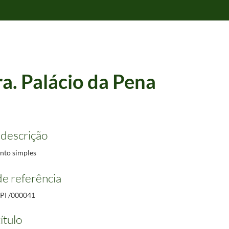
ra. Palácio da Pena
 descrição
to simples
e referência
PI /000041
ítulo