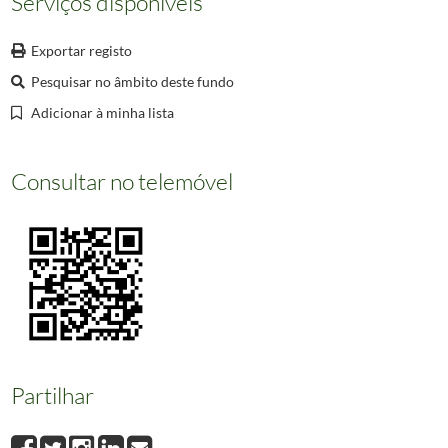
Serviços disponíveis
000061
Palácio Nacional de Queluz (Portugal) - Sala do Trono
000062
Palácio Nacional de Queluz (Portugal) - Sala da Música
Exportar registo
000063
Portugal - Sintra - Castelo de Monserrate
Pesquisar no âmbito deste fundo
(...)
002358
Informação não disponível
Adicionar à minha lista
Consultar no telemóvel
Partilhar