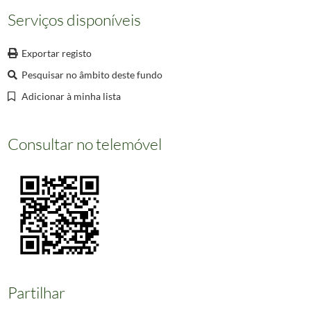
000076
Cintra - (Portugal) - Arredores de Lisboa
Serviços disponíveis
000077
Sintra - Peninha, Capela de Nossa Senhora da Penha
000078
Sintra (Portugal) - Palácio Nacional da Pena - Vitral da Capela
Exportar registo
(...)
002358
Informação não disponível
Pesquisar no âmbito deste fundo
Adicionar à minha lista
Consultar no telemóvel
Partilhar