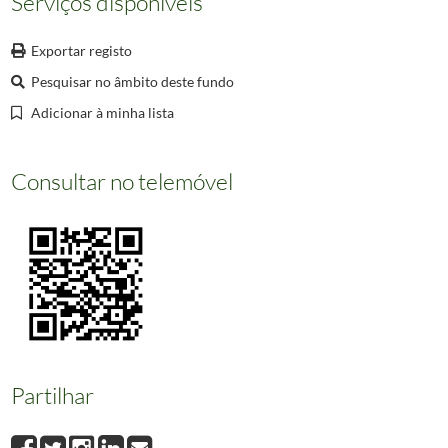
Serviços disponíveis
01014
Portugal
01015
AAlmoçageme (Sintra) – Saloio da região
Exportar registo
01016
Azenhas do Mar (Portugal) – Velho Lobo do Mar
Pesquisar no âmbito deste fundo
(...)
002358
Informação não disponível
Adicionar à minha lista
Consultar no telemóvel
Partilhar