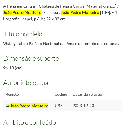
A Pena em Cintra – Chateau de Pena à Cintra [Material gráfico] /
João
Pedro
Monteiro
. – Lisboa :
João
Pedro
Monteiro
[18--]. – 1
litografia : papel, p & b ; 22 x 33 cm.
Título paralelo
Vista geral do Palácio Nacional da Pena e do templo das colunas.
Dimensão e suporte
9 x 13 (cm).
Autor intelectual
Registo
Código
Datas da relação
João
Pedro
Monteiro
JPM
2023-12-20
Âmbito e conteúdo