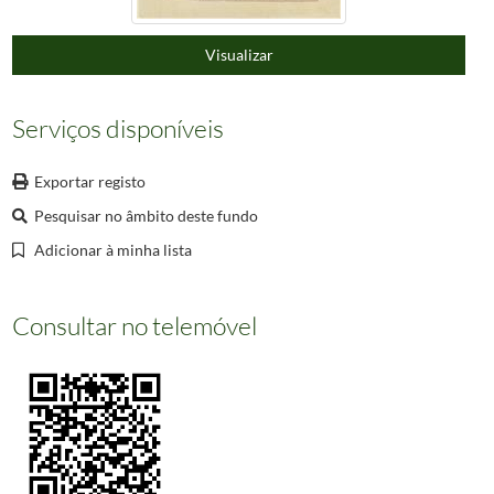
000290
Porque me olhas assim (me grita insano o triste), e não aos mais do povo bru
000291
Cintra [Material gráfico] / Clarkson Stanfield . – Londres : J. Murray, 1832. – 1 
Visualizar
000292
Cintra.
1828/1828
(...)
000660
Informação não disponível
Serviços disponíveis
Exportar registo
Pesquisar no âmbito deste fundo
Adicionar à minha lista
Consultar no telemóvel