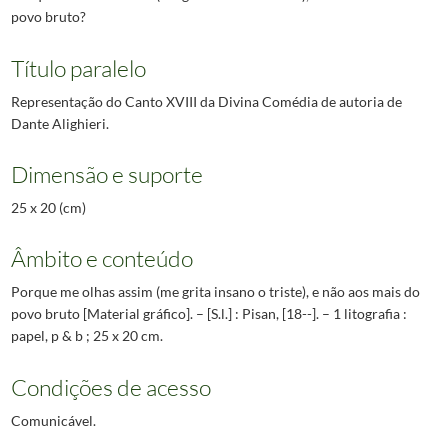
povo bruto?
Título paralelo
Representação do Canto XVIII da Divina Comédia de autoria de
Dante Alighieri.
Dimensão e suporte
25 x 20 (cm)
Âmbito e conteúdo
Porque me olhas assim (me grita insano o triste), e não aos mais do
povo bruto [Material gráfico]. – [S.l.] : Pisan, [18--]. – 1 litografia :
papel, p & b ; 25 x 20 cm.
Condições de acesso
Comunicável.