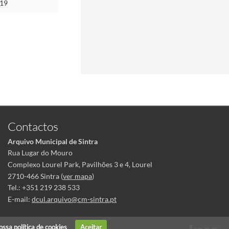
-19
Contactos
Arquivo Municipal de Sintra
Rua Lugar do Mouro
Complexo Lourel Park, Pavilhões 3 e 4, Lourel
2710-466 Sintra (
ver mapa
)
Tel.: +351 219 238 533
E-mail:
dcul.arquivo@cm-sintra.pt
nossa
política de cookies
Aceitar