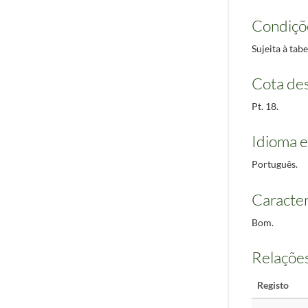
Condiçõ
Sujeita à tab
Cota des
Pt. 18.
Idioma e
Português.
Caracterí
Bom.
Relações
Registo