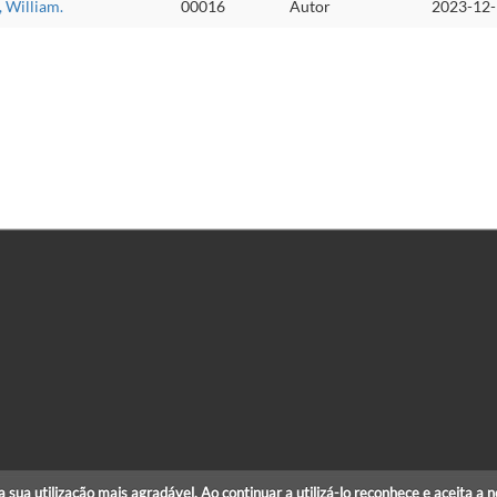
 William.
00016
Autor
2023-12
r a sua utilização mais agradável. Ao continuar a utilizá-lo reconhece e aceita a 