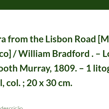
ra from the Lisbon Road [M
ico] / William Bradford . – 
Booth Murray, 1809. – 1 litog
to?
, col. ; 20 x 30 cm.
litografia : papel, col. ; 10 x 15 cm.
1832/1832
: J. Booth Murray, 1809. – 1 litografia : papel, col. ; 20 x 30 cm.
1809/1809
ay, 1835. – 1 litografia : papel, p & b ; 10 x 15 cm.
1835/1835
32. – 1 litografia : papel, p & b ; 10 x 15 cm.
1832/1832
 descrição