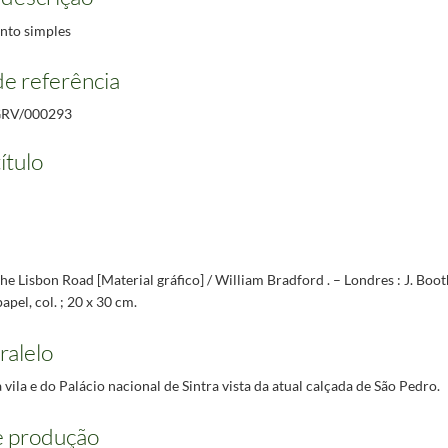
to simples
e referência
RV/000293
ítulo
he Lisbon Road [Material gráfico] / William Bradford . – Londres : J. Boo
 papel, col. ; 20 x 30 cm.
ralelo
 vila e do Palácio nacional de Sintra vista da atual calçada de São Pedro.
e produção