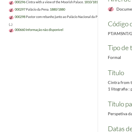
000296
Cintra with a view of the Moorish Palace.
1810/1810
Documen
000297
Palácio da Pena.
1880/1880
000298
Pastor com rebanho junto ao Palácio Nacional da Pena.
Código d
(...)
000660
Informação não disponível
PT/AMSNT/G
Tipo de t
Formal
Título
Cintra from t
1 litografia :
Título pa
Perspetiva da
Datas d