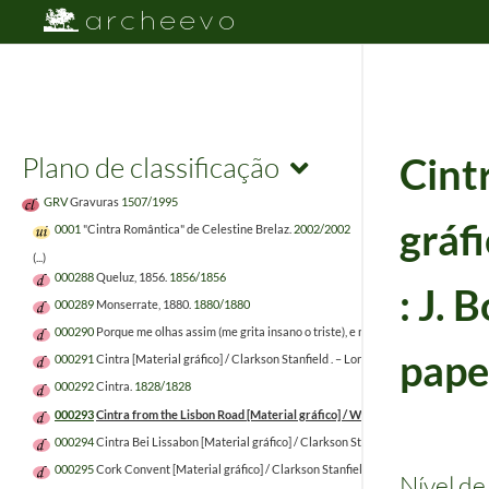
Plano de classificação
Cint
GRV
Gravuras
1507/1995
gráf
0001
"Cintra Romântica" de Celestine Brelaz.
2002/2002
(...)
000288
Queluz, 1856.
1856/1856
: J. 
000289
Monserrate, 1880.
1880/1880
000290
Porque me olhas assim (me grita insano o triste), e não aos mais do povo bru
papel
000291
Cintra [Material gráfico] / Clarkson Stanfield . – Londres : J. Murray, 1832. – 1 
000292
Cintra.
1828/1828
000293
Cintra from the Lisbon Road [Material gráfico] / William Bradford . – Londres 
000294
Cintra Bei Lissabon [Material gráfico] / Clarkson Stanfield . – Londres : J. Murr
000295
Cork Convent [Material gráfico] / Clarkson Stanfield . – Londres : J. Murray, 18
Nível de