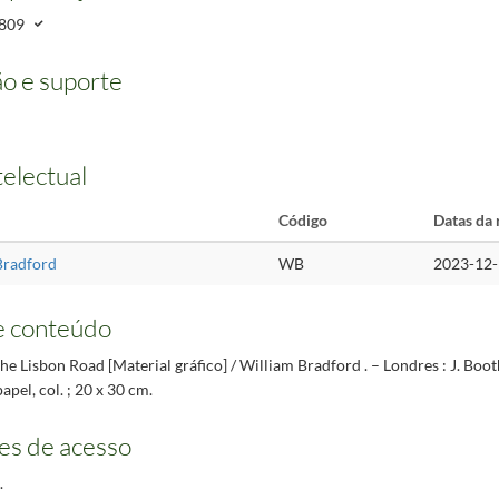
809
o e suporte
telectual
Código
Datas da 
Bradford
WB
2023-12
e conteúdo
he Lisbon Road [Material gráfico] / William Bradford . – Londres : J. Boo
 papel, col. ; 20 x 30 cm.
es de acesso
.