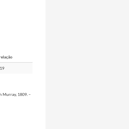
relação
-19
th Murray, 1809. –