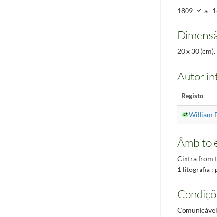
1809
a
1
Dimensã
20 x 30 (cm).
Autor in
Registo
William 
Âmbito 
Cintra from t
1 litografia :
Condiçõ
Comunicável