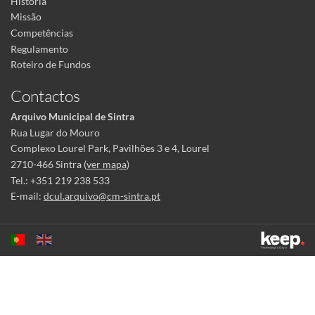
História
Missão
Competências
Regulamento
Roteiro de Fundos
Contactos
Arquivo Municipal de Sintra
Rua Lugar do Mouro
Complexo Lourel Park, Pavilhões 3 e 4, Lourel
2710-466 Sintra (
ver mapa
)
Tel.: +351 219 238 533
E-mail:
dcul.arquivo@cm-sintra.pt
Este sítio utiliza cookies para tornar a sua utilização mais agradável.
Ao continuar a utilizá-lo reconhece e aceita a nossa
política de cookies