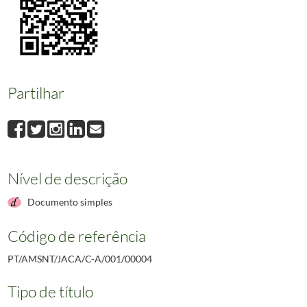
00008
Jornal de Sintra - A Vila Velha ronda pelo passado VIII
1977-04-22
00009
Jornal de Sintra - A Vila Velha ronda pelo passado IX
1977-04-29
00010
Jornal de Sintra - A Vila Velha ronda pelo passado X
1977-05-06
00011
Jornal de Sintra - A Vila Velha ronda pelo passado XI
1977-05-13
(...)
Partilhar
00777
Jornal de Sintra - Voto de protesto
1988-09-30
Nível de descrição
Documento simples
Código de referência
PT/AMSNT/JACA/C-A/001/00004
Tipo de título