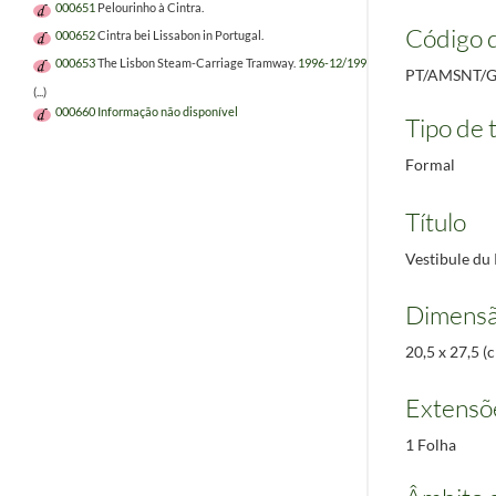
000651
Pelourinho à Cintra.
Código d
000652
Cintra bei Lissabon in Portugal.
000653
The Lisbon Steam-Carriage Tramway.
1996-12/1996-12
PT/AMSNT/G
(...)
000660
Informação não disponível
Tipo de t
Formal
Título
Vestibule du 
Dimensã
20,5 x 27,5 (
Extensõ
1 Folha