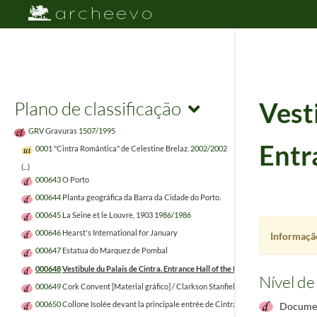
Plano de classificação
Vesti
GRV
Gravuras
1507/1995
Entra
0001
"Cintra Romântica" de Celestine Brelaz.
2002/2002
(...)
000643
O Porto
000644
Planta geográfica da Barra da Cidade do Porto.
000645
La Seine et le Louvre, 1903
1986/1986
000646
Hearst's International for January
Informação
000647
Estatua do Marquez de Pombal
000648
Vestibule du Palais de Cintra. Entrance Hall of the Palace at Cintra.
Nível de
000649
Cork Convent [Material gráfico] / Clarkson Stanfield . – Londres : J. Murray, 183
000650
Collone Isolée devant la principale entrée de Cintra / Column at the princip
Documen