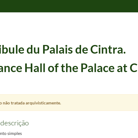
bule du Palais de Cintra.
nce Hall of the Palace at C
 não tratada arquivisticamente.
 descrição
2. – 1 litografia : papel, col. ; 10 x 15 cm.
1832/1832
al entrance of Cintra.
to simples