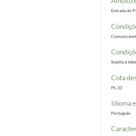
Âmbito 
Entrada do Pa
Condiçõ
Comunicável
Condiçõ
Sujeita à ta
Cota des
Pt. 33
Idioma e
Português
Caracterí