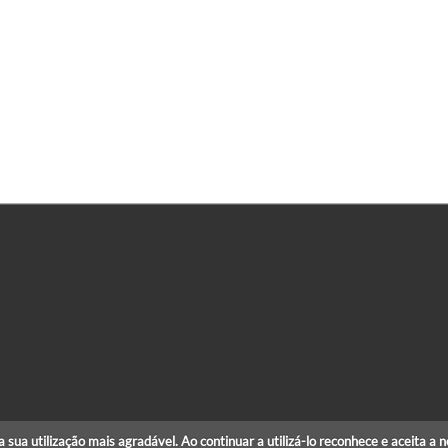
r a sua utilização mais agradável. Ao continuar a utilizá-lo reconhece e aceita a 