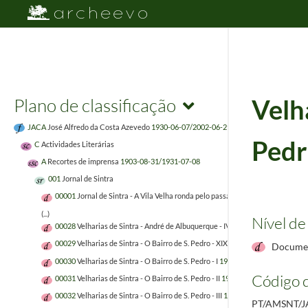
Plano de classificação
Velha
JACA
José Alfredo da Costa Azevedo
1930-06-07/2002-06-29
Pedr
C
Actividades Literárias
A
Recortes de imprensa
1903-08-31/1931-07-08
001
Jornal de Sintra
00001
Jornal de Sintra - A Vila Velha ronda pelo passado
1977-03-04
(...)
Nível de
00028
Velharias de Sintra - André de Albuquerque - IV
1981-03-06
00029
Velharias de Sintra - O Bairro de S. Pedro - XIX
1981-02-19
Documen
00030
Velharias de Sintra - O Bairro de S. Pedro - I
1981-10-09
Código d
00031
Velharias de Sintra - O Bairro de S. Pedro - II
1981-10-16
00032
Velharias de Sintra - O Bairro de S. Pedro - III
1981-10-23
PT/AMSNT/J