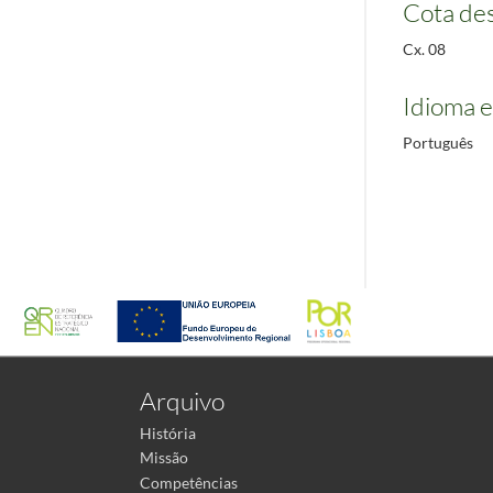
Cota des
Cx. 08
Idioma e
Português
Arquivo
História
Missão
Competências