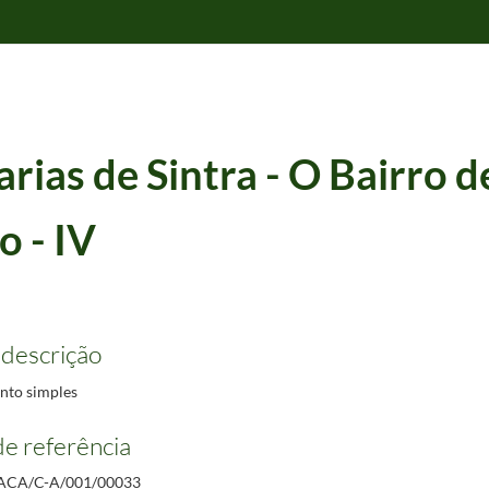
rias de Sintra - O Bairro de
o - IV
 descrição
to simples
e referência
ACA/C-A/001/00033