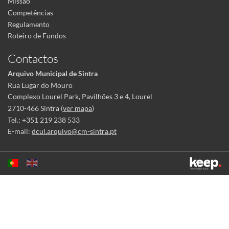
Missão
Competências
Regulamento
Roteiro de Fundos
Contactos
Arquivo Municipal de Sintra
Rua Lugar do Mouro
Complexo Lourel Park, Pavilhões 3 e 4, Lourel
2710-466 Sintra (
ver mapa
)
Tel.: +351 219 238 533
E-mail:
dcul.arquivo@cm-sintra.pt
Este sítio utiliza cookies para tornar a sua utilização mais agradável.
Ao continuar a utilizá-lo reconhece e aceita a nossa
política de cookies
Aceitar