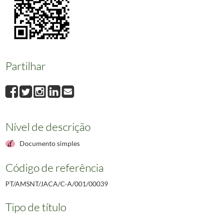
00039
Velharias de Sintra - O Bairro de S. Pedro - X
1981-12-11
00040
Velharias de Sintra - O Bairro de S. Pedro - XI
1981-12-18
00041
Velharias de Sintra - O Bairro de S. Pedro - XII
1981-12-25
00042
Velharias de Sintra - O Bairro de S. Pedro - XIII
1982-01-08
00043
Velharias de Sintra - O Bairro de S. Pedro - XIV
1982-01-15
Partilhar
00044
Velharias de Sintra - O Bairro de S. Pedro - XV
1982-01-22
(...)
00777
Jornal de Sintra - Voto de protesto
1988-09-30
Nível de descrição
Documento simples
Código de referência
PT/AMSNT/JACA/C-A/001/00039
Tipo de título