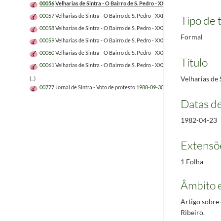
00056
Velharias de Sintra - O Bairro de S. Pedro - XXVIII
1982-04-23
00057
Velharias de Sintra - O Bairro de S. Pedro - XXIX
1982-04-30
Tipo de t
00058
Velharias de Sintra - O Bairro de S. Pedro - XXX
1982-05-07
Formal
00059
Velharias de Sintra - O Bairro de S. Pedro - XXXI
1982-05-21
00060
Velharias de Sintra - O Bairro de S. Pedro - XXXII
1982-05-28
Título
00061
Velharias de Sintra - O Bairro de S. Pedro - XXXIII
1982-06-04
Velharias de 
(...)
00777
Jornal de Sintra - Voto de protesto
1988-09-30
Datas d
1982-04-23
Extensõ
1 Folha
Âmbito 
Artigo sobre
Ribeiro.