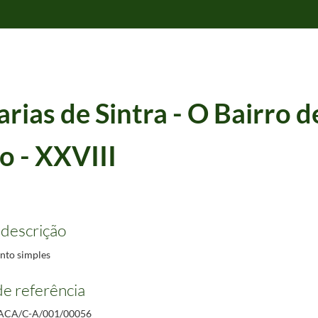
rias de Sintra - O Bairro de
o - XXVIII
 descrição
to simples
e referência
ACA/C-A/001/00056