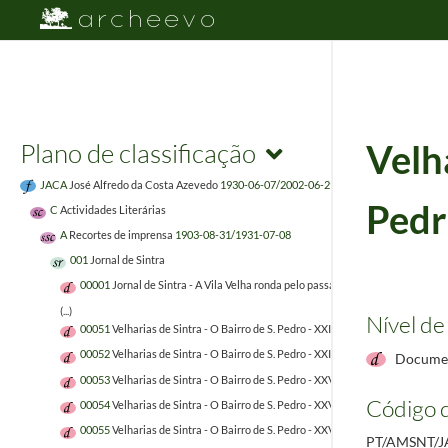
Plano de classificação
Velha
JACA
José Alfredo da Costa Azevedo
1930-06-07/2002-06-29
Pedr
C
Actividades Literárias
A
Recortes de imprensa
1903-08-31/1931-07-08
001
Jornal de Sintra
00001
Jornal de Sintra - A Vila Velha ronda pelo passado
1977-03-04
(...)
Nível de
00051
Velharias de Sintra - O Bairro de S. Pedro - XXIII
1982-03-19
00052
Velharias de Sintra - O Bairro de S. Pedro - XXIV
1982-03-26
Documen
00053
Velharias de Sintra - O Bairro de S. Pedro - XXV
1982-04-02
Código d
00054
Velharias de Sintra - O Bairro de S. Pedro - XXVI
1982-04-09
00055
Velharias de Sintra - O Bairro de S. Pedro - XXVII
1982-04-16
PT/AMSNT/J