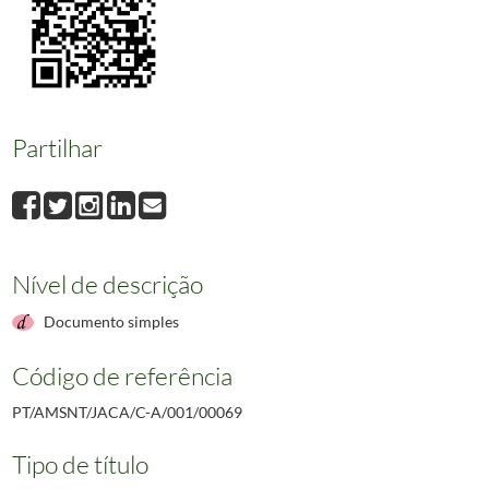
00069
Velharias de Sintra - O Bairro de S. Pedro - XLI
1982-07-30
00070
Velharias de Sintra - O Bairro de S. Pedro - XLII
1982-08-06
00071
Velharias de Sintra - O Bairro de S. Pedro - XLIII
1982-08-13
00072
Jornal de Sintra - Uma caixinha de surpresas
1977-11-04
00073
Velharias de Sintra - Uma caixinha de surpresas - II
1977-11-11
Partilhar
00074
Velharias de Sintra - Uma caixinha de surpresas - III
1977-11-18
(...)
00777
Jornal de Sintra - Voto de protesto
1988-09-30
Nível de descrição
Documento simples
Código de referência
PT/AMSNT/JACA/C-A/001/00069
Tipo de título