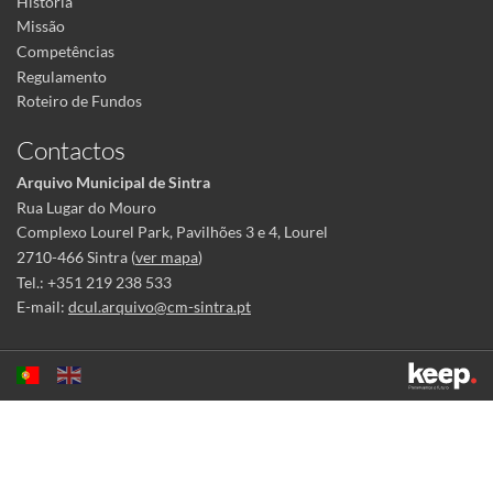
História
Missão
Competências
Regulamento
Roteiro de Fundos
Contactos
Arquivo Municipal de Sintra
Rua Lugar do Mouro
Complexo Lourel Park, Pavilhões 3 e 4, Lourel
2710-466 Sintra (
ver mapa
)
Tel.: +351 219 238 533
E-mail:
dcul.arquivo@cm-sintra.pt
Este sítio utiliza cookies para tornar a sua utilização mais agradável.
Ao continuar a utilizá-lo reconhece e aceita a nossa
política de cookies