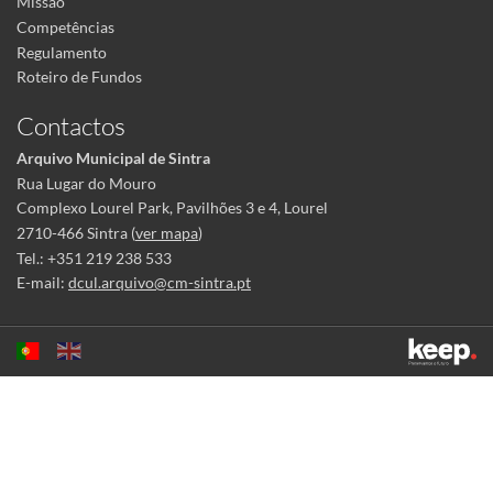
Missão
Competências
Regulamento
Roteiro de Fundos
Contactos
Arquivo Municipal de Sintra
Rua Lugar do Mouro
Complexo Lourel Park, Pavilhões 3 e 4, Lourel
2710-466 Sintra (
ver mapa
)
Tel.: +351 219 238 533
E-mail:
dcul.arquivo@cm-sintra.pt
Este sítio utiliza cookies para tornar a sua utilização mais agradável.
Ao continuar a utilizá-lo reconhece e aceita a nossa
política de cookies
Aceitar