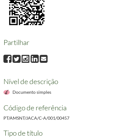
00457
Velharias de Sintra - A Torre da Vila IX
1981-06-26
00458
Velharias de Sintra - A Torre da Vila X
1981-07-03
00459
Velharias de Sintra - A Torre da Vila XI
1981-07-10
00460
Velharias de Sintra - Ùltima página de uma longa história
1978-10-20
00461
Velharias de Sintra
1988-01-15
Partilhar
00462
Velharias de Sintra - A Vila Velha - Actualizações e Novidades I
1988
(...)
00777
Jornal de Sintra - Voto de protesto
1988-09-30
Nível de descrição
Documento simples
Código de referência
PT/AMSNT/JACA/C-A/001/00457
Tipo de título