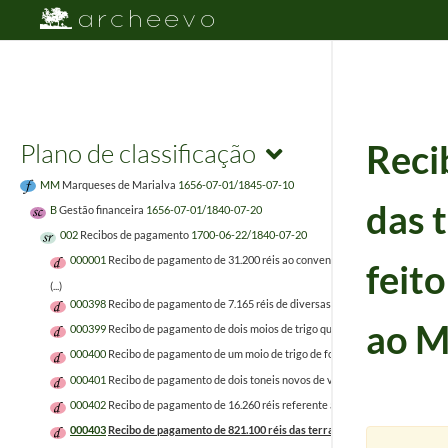
Plano de classificação
Reci
MM
Marqueses de Marialva
1656-07-01/1845-07-10
das 
B
Gestão financeira
1656-07-01/1840-07-20
002
Recibos de pagamento
1700-06-22/1840-07-20
000001
Recibo de pagamento de 31.200 réis ao convento de São Pedro de Alcânt
feit
(...)
000398
Recibo de pagamento de 7.165 réis de diversas carretas feito por Joaq
ao M
000399
Recibo de pagamento de dois moios de trigo que o Marquês de Marialva,
000400
Recibo de pagamento de um moio de trigo de foro feito pelo Administ
000401
Recibo de pagamento de dois toneis novos de vinho feito por António 
000402
Recibo de pagamento de 16.260 réis referente a arranjos feitos na prop
000403
Recibo de pagamento de 821.100 réis das terras de Pescaria em Benav