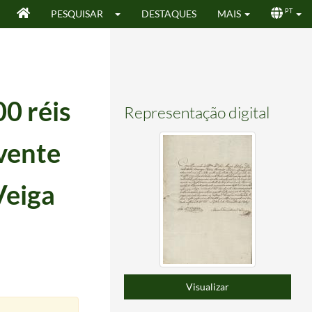
PESQUISAR
DESTAQUES
MAIS
PT
0 réis
Representação digital
vente
Veiga
eiro, feito pelo Frei Pedro da Purificação.
1804-09-15/1804-09-15
-13
0-17
Visualizar