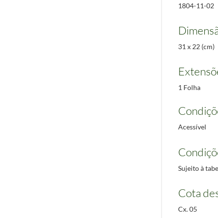
1804-11-02
Dimensã
31 x 22 (cm)
Extensõ
1 Folha
Condiçõ
Acessível
Condiçõ
Sujeito à ta
Cota des
Cx. 05