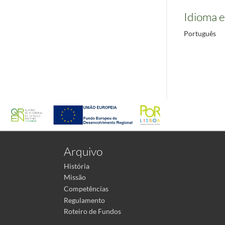
Idioma e
Português
Arquivo
História
Missão
Competências
Regulamento
Roteiro de Fundos