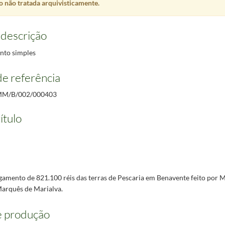
 não tratada arquivisticamente.
rquês de Marialva feito por João de Melo.
1804-11-21/1804-11-21
 Marquês de Marialva.
1804-11-29/1804-11-29
 feito por J. B. Waltmann ao Marquês de Marialva.
1804-12-11/1804-12-11
 descrição
 preto feito por André Chichorro da Silva a Gaspar Lopes.
1804-12-18/1804-12-18
to simples
António de Menino Deus, reitor do Convento da Senhora da Boa Morte ao procurador da casa do
e referência
Conde dos Arcos, D. Manuel de Menezes ao Marquês de Marialva.
1840-07-20/1840-07-20
M/B/002/000403
ítulo
gamento de 821.100 réis das terras de Pescaria em Benavente feito por 
Marquês de Marialva.
e produção