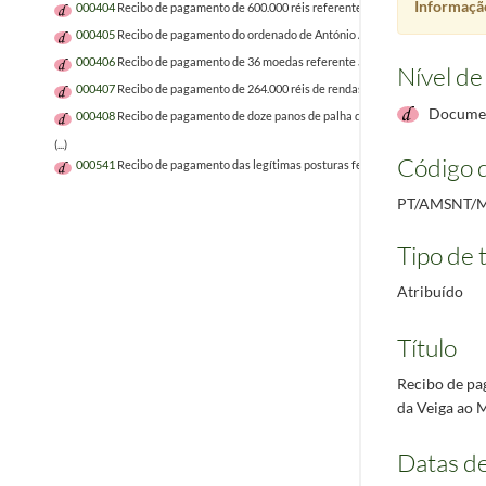
Informação
000404
Recibo de pagamento de 600.000 réis referente à herança do avó do Ma
000405
Recibo de pagamento do ordenado de António Agapito da Rosa Brás ao
000406
Recibo de pagamento de 36 moedas referente ao transporte de um piano
Nível de
000407
Recibo de pagamento de 264.000 réis de rendas e da venda de um cavalo
Documen
000408
Recibo de pagamento de doze panos de palha de trigo feito pelo Frei 
(...)
Código d
000541
Recibo de pagamento das legítimas posturas feito pelos herdeiros do 
PT/AMSNT/M
Tipo de t
Atribuído
Título
Recibo de pa
da Veiga ao 
Datas d