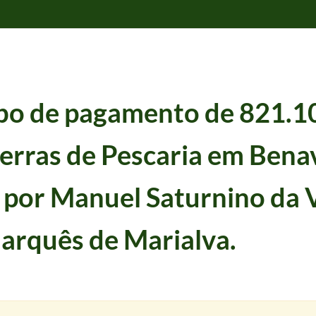
bo de pagamento de 821.10
terras de Pescaria em Bena
ara feito pelo Marquês de Marialva, como seu padroeiro a Frei José de S. Tomás.
o por Manuel Saturnino da 
uim José Ribeiro ao Marquês de Marialva.
1804-09-08/1804-09-08
arquês de Marialva.
 D. Pedro José Vito de Menezes Coutinho deu ao Convento de São Pedro de Alcântara seu padro
rador do Almoxarifado do Reguengo de Algés, Joaquim Simões Ramos.
1804-09-28/1804-09-28
José Barroso a Patricio da Costa Gomes da parte do Marquês de Marialva.
1804-10-13/1804-10
riedade de Marvila, feito por António de Oliveira ao Marquês de Marialva.
1804-10-17/1804-1
ente feito por Manuel Saturnino da Veiga ao Marquês de Marialva.
1804-11-02/1804-11-02