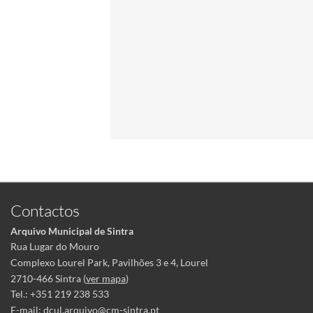
Contactos
Arquivo Municipal de Sintra
Rua Lugar do Mouro
Complexo Lourel Park, Pavilhões 3 e 4, Lourel
2710-466 Sintra (
ver mapa
)
Tel.: +351 219 238 533
E-mail:
dcul.arquivo@cm-sintra.pt