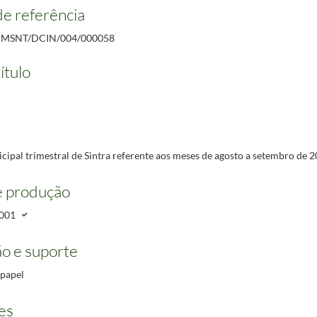
 mês de novembro de 2001.
2001/2001
e referência
a março de 2001.
2001/2001
MSNT/DCIN/004/000058
 a dezembro de 2001.
2001/2001
unho de 1989.
1989/1989
ítulo
setembro de 2003.
2003/2003
ipal trimestral de Sintra referente aos meses de agosto a setembro de 2
e produção
001
o e suporte
 papel
es