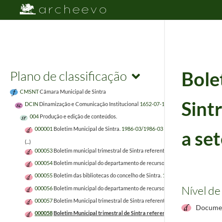
Plano de classificação
Bole
CMSNT
Câmara Municipal de Sintra
Sint
DCIN
Dinamização e Comunicação Institucional
1652-07-14/1929
004
Produção e edição de conteúdos.
000001
Boletim Municipal de Sintra.
1986-03/1986-03
a se
(...)
000053
Boletim municipal trimestral de Sintra referente aos meses de outubr
000054
Boletim municipal do departamento de recursos humanos referente ao
000055
Boletim das bibliotecas do concelho de Sintra.
1998/1998
Nível de
000056
Boletim municipal do departamento de recursos humanos referente ao
000057
Boletim Municipal trimestral de Sintra referente aos meses de abril a j
Documen
000058
Boletim Municipal trimestral de Sintra referente aos meses de agosto