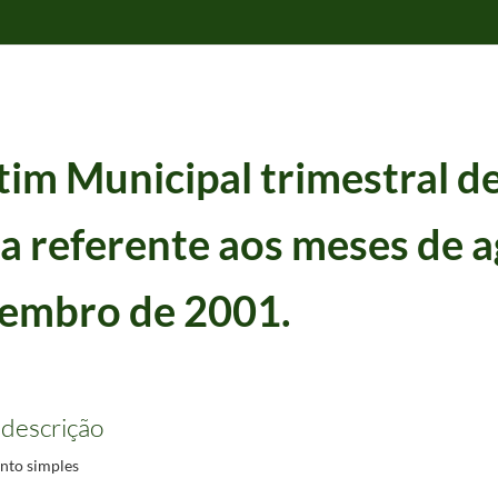
tim Municipal trimestral d
ra referente aos meses de 
tembro de 2001.
o a dezembro de 1998
1998/1998
 mês de dezembro de 1998.
1998/1998
 descrição
 mês de setembro de 1998.
1998/1998
unho de 1999.
1999/1999
to simples
 a setembro de 2001.
2001/2001