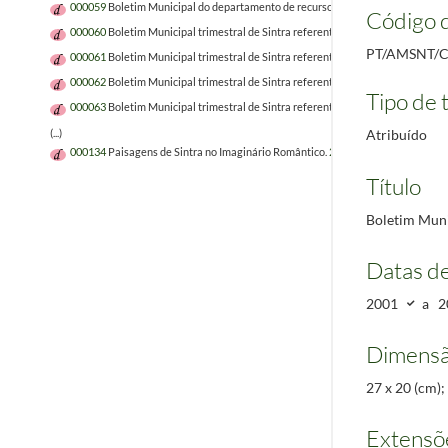
000059
Boletim Municipal do departamento de recursos humanos referente ao
Código d
000060
Boletim Municipal trimestral de Sintra referente aos meses de janeiro 
PT/AMSNT/C
000061
Boletim Municipal trimestral de Sintra referente aos meses de outubro
000062
Boletim Municipal trimestral de Sintra referente aos meses de abril a j
Tipo de t
000063
Boletim Municipal trimestral de Sintra referente aos meses de julho a 
Atribuído
(...)
000134
Paisagens de Sintra no Imaginário Romântico.
2023-12-23/2023-12-23
Título
Boletim Munic
Datas d
2001
a
2
Dimensã
27 x 20 (cm);
Extensõ