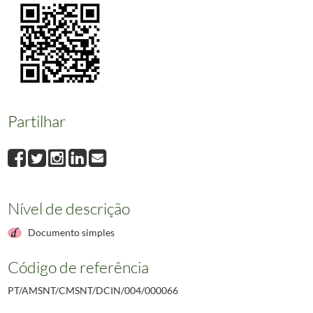
000067
Boletim Municipal trimestral de Sintra referente aos meses de julho a 
000068
Boletim Municipal Sintra identidades referente aos meses de outubro 
000069
Boletim Municipal trimestral de Sintra referente aos meses de outubro
000070
Boletim Municipal Sintra identidades referente aos meses de dezembro
000071
Boletim Municipal do consumidor.
2005-01/2005-01
(...)
000134
Paisagens de Sintra no Imaginário Romântico.
2023-12-23/2023-12-23
Partilhar
Nível de descrição
Documento simples
Código de referência
PT/AMSNT/CMSNT/DCIN/004/000066