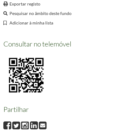
00198
Cintra. Estefânia, Vista do Castelo dos Mouros
Exportar registo
00199
Cintra - (Portugal) - Vista Parcial do Castello da Pena
Pesquisar no âmbito deste fundo
00200
Cintra - Palácio da Pena
Adicionar à minha lista
(...)
002358
Informação não disponível
Consultar no telemóvel
Partilhar