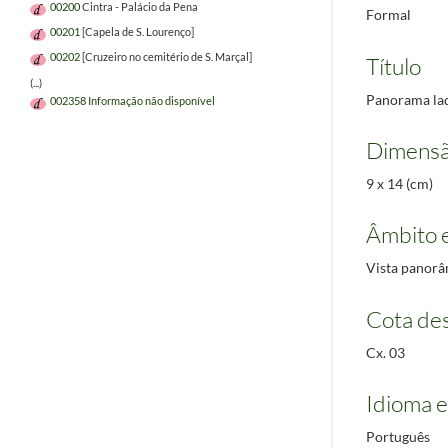
00200
Cintra - Palácio da Pena
Formal
00201
[Capela de S. Lourenço]
00202
[Cruzeiro no cemitério de S. Marçal]
Título
(...)
Panorama lad
002358
Informação não disponível
Dimensã
9 x 14 (cm)
Âmbito 
Vista panorâ
Cota des
Cx. 03
Idioma e
Português