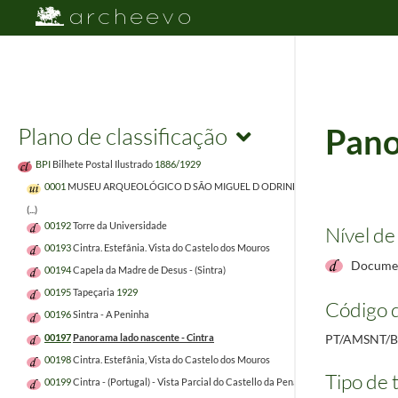
Plano de classificação
Pano
BPI
Bilhete Postal Ilustrado
1886/1929
0001
MUSEU ARQUEOLÓGICO D SÃO MIGUEL D ODRINHAS
1999/1999
(...)
00192
Torre da Universidade
Nível de
00193
Cintra. Estefânia. Vista do Castelo dos Mouros
Documen
00194
Capela da Madre de Desus - (Sintra)
00195
Tapeçaria
1929
Código d
00196
Sintra - A Peninha
00197
Panorama lado nascente - Cintra
PT/AMSNT/B
00198
Cintra. Estefânia, Vista do Castelo dos Mouros
Tipo de t
00199
Cintra - (Portugal) - Vista Parcial do Castello da Pena