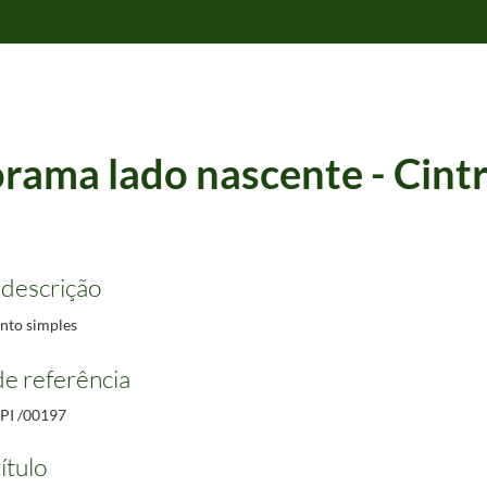
rama lado nascente - Cint
 descrição
to simples
e referência
PI /00197
ítulo