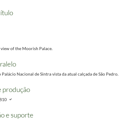
.,1912]. – 1 litografia : papel, col. ; 24 x 32 cm.
1912/1912
ítulo
 view of the Moorish Palace.
ralelo
 Palácio Nacional de Sintra vista da atual calçada de São Pedro.
e produção
810
o e suporte