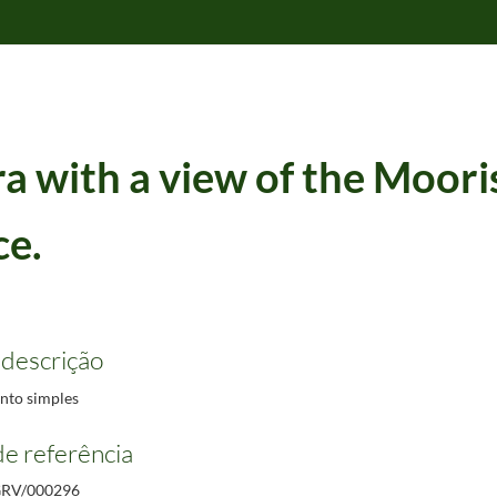
ra with a view of the Moori
ce.
litografia : papel, col. ; 10 x 15 cm.
1832/1832
J. Booth Murray, 1809. – 1 litografia : papel, col. ; 20 x 30 cm.
1809/1809
 descrição
ay, 1835. – 1 litografia : papel, p & b ; 10 x 15 cm.
1835/1835
32. – 1 litografia : papel, p & b ; 10 x 15 cm.
1832/1832
to simples
e referência
RV/000296