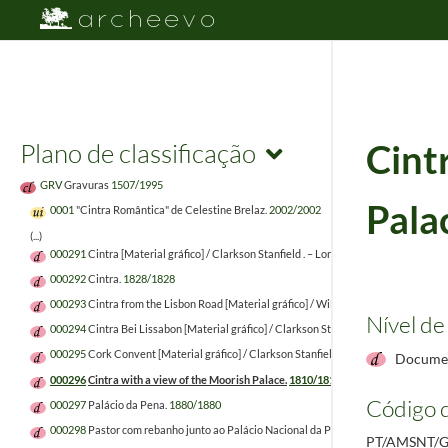
Plano de classificação
Cint
GRV
Gravuras
1507/1995
Pala
0001
"Cintra Romântica" de Celestine Brelaz.
2002/2002
(...)
000291
Cintra [Material gráfico] / Clarkson Stanfield . – Londres : J. Murray, 1832. – 1 
000292
Cintra.
1828/1828
000293
Cintra from the Lisbon Road [Material gráfico] / William Bradford . – Londres : 
Nível de
000294
Cintra Bei Lissabon [Material gráfico] / Clarkson Stanfield . – Londres : J. Murr
000295
Cork Convent [Material gráfico] / Clarkson Stanfield . – Londres : J. Murray, 18
Documen
000296
Cintra with a view of the Moorish Palace.
1810/1810
Código d
000297
Palácio da Pena.
1880/1880
000298
Pastor com rebanho junto ao Palácio Nacional da Pena.
PT/AMSNT/G