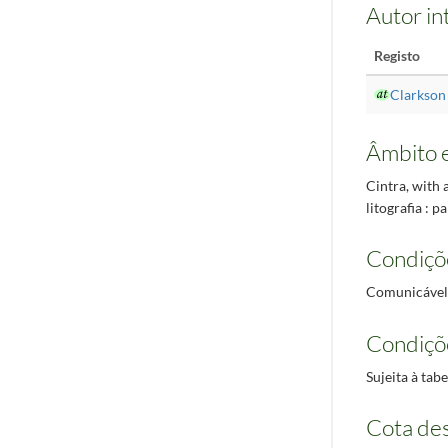
Autor in
Registo
Clarkson 
Âmbito 
Cintra, with 
litografia : p
Condiçõ
Comunicável
Condiçõ
Sujeita à tab
Cota des