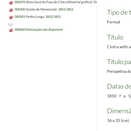
000299
Vista Geral do Paço de Cintra [Material gráfico] / Enrique Casanova . – [S.l. : s.n
000300
Quinta de Monserrate.
1852/1852
Tipo de t
000301
Penha Longa.
1852/1852
Formal
(...)
000660
Informação não disponível
Título
Cintra with a
Título pa
Perspetiva do
Datas d
1810
a
1
Dimensã
16 x 25 (cm)