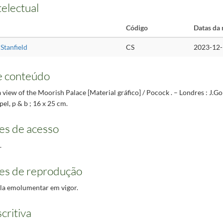
telectual
Código
Datas da 
Stanfield
CS
2023-12-
e conteúdo
a view of the Moorish Palace [Material gráfico] / Pocock . – Londres : J.Go
apel, p & b ; 16 x 25 cm.
es de acesso
.
es de reprodução
ela emolumentar em vigor.
critiva