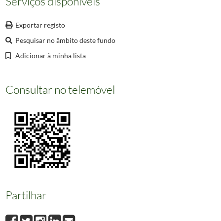
Serviços disponíveis
000301
Penha Longa.
1852/1852
000302
A Amsterdam Chez Pierre de Coup.
1714/1714
Exportar registo
000303
Segunda Década de las Guerras de Flandes.
Pesquisar no âmbito deste fundo
(...)
000660
Informação não disponível
Adicionar à minha lista
Consultar no telemóvel
Partilhar