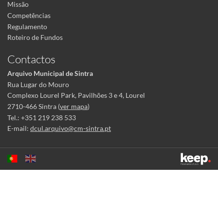
Missão
Competências
Regulamento
Roteiro de Fundos
Contactos
Arquivo Municipal de Sintra
Rua Lugar do Mouro
Complexo Lourel Park, Pavilhões 3 e 4, Lourel
2710-466 Sintra (
ver mapa
)
Tel.: +351 219 238 533
E-mail:
dcul.arquivo@cm-sintra.pt
Este sítio utiliza cookies para tornar a sua utilização mais agradável.
Ao continuar a utilizá-lo reconhece e aceita a nossa
política de cookies
Aceitar