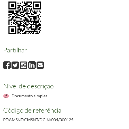
000126
Boletim municipal semestral de Sintra referente aos meses de janeiro a
000127
Boletim municipal trimestral de Sintra referente aos meses de outubro
000128
Boletim municipal semestral de Sintra referente aos meses de janeiro a
000129
Boletim municipal semestral de Sintra referente aos meses de julho a 
000130
Boletim municipal Sintra em revista referente ao ano de 2012.
2012/20
(...)
000134
Paisagens de Sintra no Imaginário Romântico.
2023-12-23/2023-12-23
Partilhar
Nível de descrição
Documento simples
Código de referência
PT/AMSNT/CMSNT/DCIN/004/000125